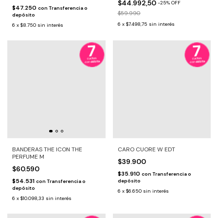
$44.992,50
-
25
%
OFF
$47.250
con
Transferencia o
$59.990
depósito
6
x
$7.498,75
sin interés
6
x
$8.750
sin interés
BANDERAS THE ICON THE
CARO CUORE W EDT
PERFUME M
$39.900
$60.590
$35.910
con
Transferencia o
$54.531
depósito
con
Transferencia o
depósito
6
x
$6.650
sin interés
6
x
$10.098,33
sin interés