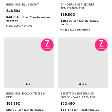
BENSIMON BLUE NIGHT
BANDERAS HER SECRET
TEMPTATION EDT
$48.594
$39.800
$43.734,60
con
Transferencia o
$35.820
depósito
con
Transferencia o
depósito
6
x
$8.099
sin interés
6
x
$6.633,33
sin interés
BENSIMON BOLD INTENSE M
BENETTON SISTERLAND
EDP
GOLDEN VAINILLA W EDP
$59.990
$50.490
$53.991
$45.441
con
Transferencia o
con
Transferencia o