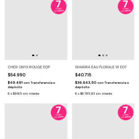
CHER ONYX ROUGE EDP
SHAKIRA EAU FLORALE W EDT
$54.990
$40.715
$49.491
$36.643,50
con
Transferencia o
con
Transferencia o
depósito
depósito
6
x
$9.165
sin interés
6
x
$6.785,83
sin interés