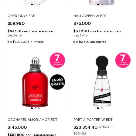
CHER ONYX EDP
HALLOWEEN W EDT
$59.990
$75.000
$53.991
$67.500
con
Transferencia o
con
Transferencia o
depósito
depósito
6
x
$9.998,33
sin interés
6
x
$12.500
sin interés
CACHAREL AMOR AMOR EDT
PRET A PORTER W EDT
$145.000
$23.354,40
-
20
%
OFF
$29.193
$130.500
con
Transferencia o