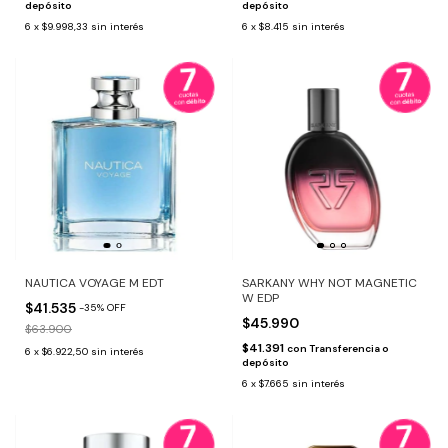
depósito
depósito
6
x
$9.998,33
sin interés
6
x
$8.415
sin interés
NAUTICA VOYAGE M EDT
SARKANY WHY NOT MAGNETIC
W EDP
$41.535
-
35
%
OFF
$45.990
$63.900
$41.391
con
Transferencia o
6
x
$6.922,50
sin interés
depósito
6
x
$7.665
sin interés