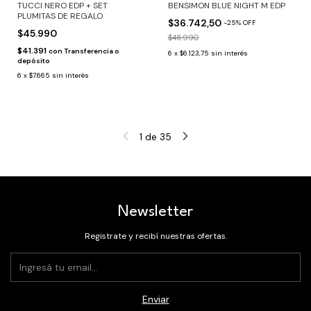
TUCCI NERO EDP + SET
BENSIMON BLUE NIGHT M EDP
PLUMITAS DE REGALO
$36.742,50
-
25
%
OFF
$45.990
$48.990
$41.391
con
Transferencia o
6
x
$6.123,75
sin interés
depósito
6
x
$7.665
sin interés
1
de
35
Newsletter
Registrate y recibí nuestras ofertas.