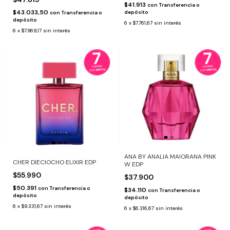
$41.913
con
Transferencia o
$43.033,50
depósito
con
Transferencia o
depósito
6
x
$7.761,67
sin interés
6
x
$7.969,17
sin interés
ANA BY ANALIA MAIORANA PINK
CHER DIECIOCHO ELIXIR EDP
W EDP
$55.990
$37.900
$50.391
con
Transferencia o
$34.110
con
Transferencia o
depósito
depósito
6
x
$9.331,67
sin interés
6
x
$6.316,67
sin interés