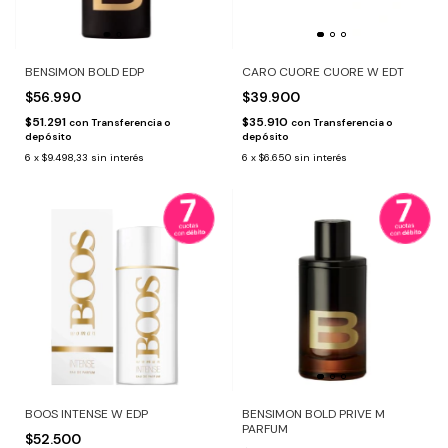
BENSIMON BOLD EDP
CARO CUORE CUORE W EDT
$56.990
$39.900
$51.291
$35.910
con
Transferencia o
con
Transferencia o
depósito
depósito
6
x
$9.498,33
sin interés
6
x
$6.650
sin interés
BOOS INTENSE W EDP
BENSIMON BOLD PRIVE M
PARFUM
$52.500