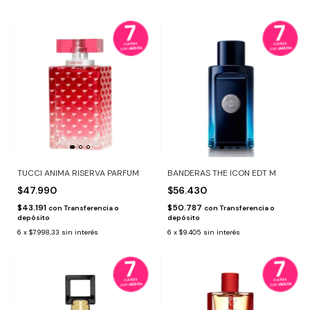
TUCCI ANIMA RISERVA PARFUM
BANDERAS THE ICON EDT M
$47.990
$56.430
$43.191
$50.787
con
Transferencia o
con
Transferencia o
depósito
depósito
6
x
$7.998,33
sin interés
6
x
$9.405
sin interés