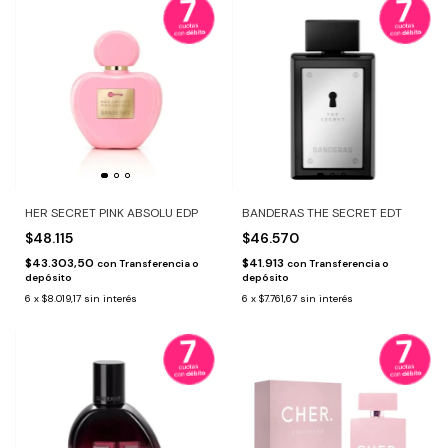
HER SECRET PINK ABSOLU EDP
BANDERAS THE SECRET EDT
$48.115
$46.570
$43.303,50
$41.913
con
Transferencia o
con
Transferencia o
depósito
depósito
6
x
$8.019,17
sin interés
6
x
$7.761,67
sin interés