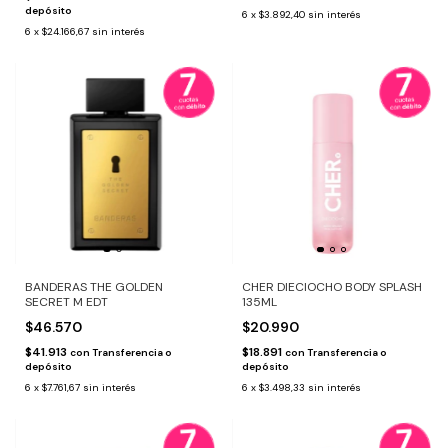
depósito
6
x
$3.892,40
sin interés
6
x
$24.166,67
sin interés
BANDERAS THE GOLDEN
CHER DIECIOCHO BODY SPLASH
SECRET M EDT
135ML
$46.570
$20.990
$41.913
$18.891
con
Transferencia o
con
Transferencia o
depósito
depósito
6
x
$7.761,67
sin interés
6
x
$3.498,33
sin interés