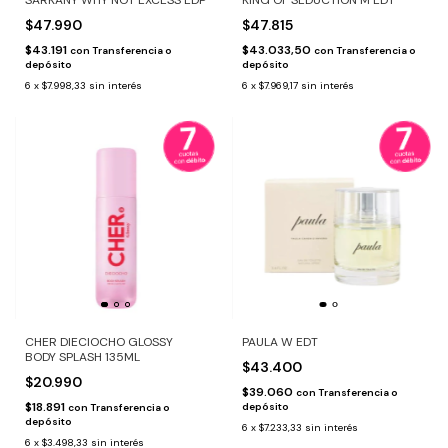
SARKANY WHY NOT EXCESS EDP
KING OF SEDUCTION M EDT
$47.990
$47.815
$43.191
$43.033,50
con
Transferencia o
con
Transferencia o
depósito
depósito
6
x
$7.998,33
sin interés
6
x
$7.969,17
sin interés
CHER DIECIOCHO GLOSSY
PAULA W EDT
BODY SPLASH 135ML
$43.400
$20.990
$39.060
con
Transferencia o
$18.891
depósito
con
Transferencia o
depósito
6
x
$7.233,33
sin interés
6
x
$3.498,33
sin interés