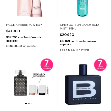
PALOMA HERRERA W EDP
CHER COTTON CANDY BODY
MIST 135ML
$41.900
$20.990
$37.710
con
Transferencia o
$18.891
depósito
con
Transferencia o
depósito
6
x
$6.983,33
sin interés
6
x
$3.498,33
sin interés