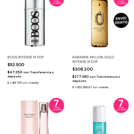
BOOS INTENSE M EDP
RABANNE MILLION GOLD
INTENSE M EDP
$52.500
$308.200
$47.250
con
Transferencia o
$277.380
depósito
con
Transferencia o
depósito
6
x
$8.750
sin interés
6
x
$51.366,67
sin interés