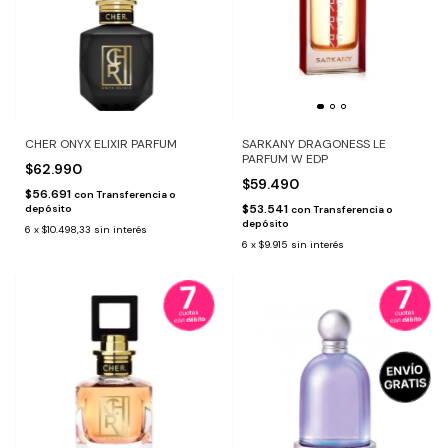
CHER ONYX ELIXIR PARFUM
SARKANY DRAGONESS LE
PARFUM W EDP
$62.990
$59.490
$56.691
con
Transferencia o
$53.541
depósito
con
Transferencia o
depósito
6
x
$10.498,33
sin interés
6
x
$9.915
sin interés