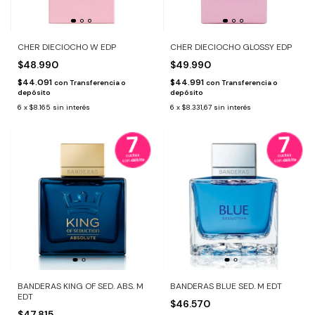
CHER DIECIOCHO W EDP
CHER DIECIOCHO GLOSSY EDP
$48.990
$49.990
$44.091
$44.991
con
Transferencia o
con
Transferencia o
depósito
depósito
6
x
$8.165
sin interés
6
x
$8.331,67
sin interés
BANDERAS KING OF SED. ABS. M
BANDERAS BLUE SED. M EDT
EDT
$46.570
$47.815