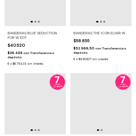
BANDERAS BLUE SEDUCTION
BANDERAS THE ICON ELIXIR W
FOR W EDT
$58.855
$40.520
$52.969,50
con
Transferencia o
$36.468
depósito
con
Transferencia o
depósito
6
x
$9.809,17
sin interés
6
x
$6.753,33
sin interés