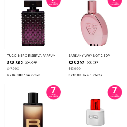
TUCCI NERO RISERVA PARFUM
SARKANY WHY NOT 2 EDP
$38.392
$38.392
-
20
%
OFF
-
20
%
OFF
$47.990
$47.990
6
x
$6.398,67
sin interés
6
x
$6.398,67
sin interés