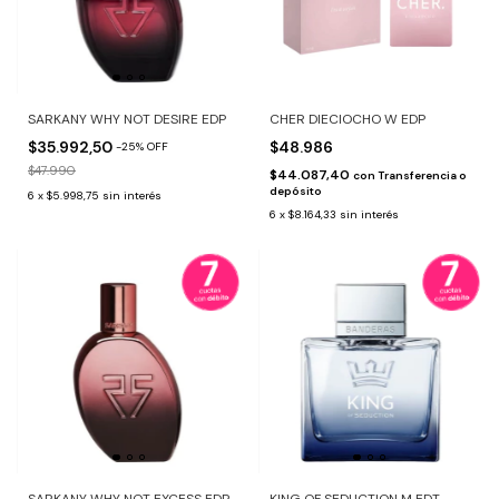
SARKANY WHY NOT DESIRE EDP
CHER DIECIOCHO W EDP
$35.992,50
$48.986
-
25
%
OFF
$47.990
$44.087,40
con
Transferencia o
depósito
6
x
$5.998,75
sin interés
6
x
$8.164,33
sin interés