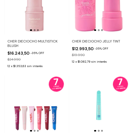
CHER DIECIOCHO MULTISTICK
CHER DIECIOCHO JELLY TINT
BLUSH
$12.993,50
-
35
%
OFF
$16.243,50
-
35
%
OFF
$19.990
$24.990
12
x
$1.082,79
sin interés
12
x
$1.353,63
sin interés