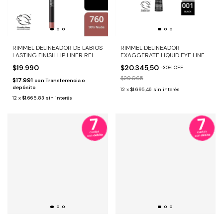
RIMMEL DELINEADOR DE LABIOS
RIMMEL DELINEADOR
LASTING FINISH LIP LINER REL
EXAGGERATE LIQUID EYE LINER
760
BLACK 5
$19.990
$20.345,50
-
30
%
OFF
$29.065
$17.991
con
Transferencia o
depósito
12
x
$1.695,46
sin interés
12
x
$1.665,83
sin interés