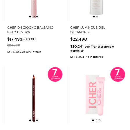
CHER DIECIOCHO BALSAMO
CHER LUMINOUS GEL
ROSY BROWN
CLEANSING
$17.493
$22.490
-
30
%
OFF
$24.990
$20.241
con
Transferencia o
depósito
12
x
$1.457,75
sin interés
12
x
$1.874,17
sin interés