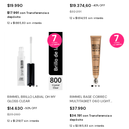
$19.990
$19.374,60
-
40
%
OFF
$32.291
$17.991
con
Transferencia o
depósito
12
x
$1.614,55
sin interés
12
x
$1.665,83
sin interés
RIMMEL BRILLO LABIAL OH MY
RIMMEL BASE CORREC
GLOSS CLEAR
MULTITASKET 060 LIGHT
HONEY
$14.630
$37.990
-
50
%
OFF
$29.260
$34.191
con
Transferencia o
depósito
12
x
$1.219,17
sin interés
12
x
$3.165,83
sin interés