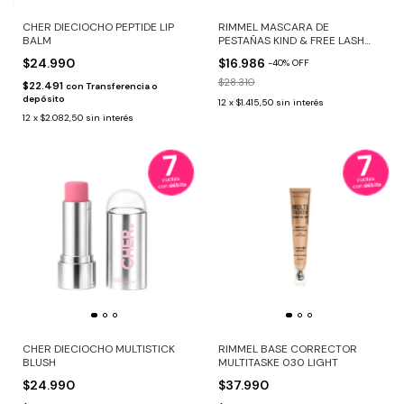
CHER DIECIOCHO PEPTIDE LIP
RIMMEL MASCARA DE
BALM
PESTAÑAS KIND & FREE LASH
LOADER 001 BLACK
$24.990
$16.986
-
40
%
OFF
$28.310
$22.491
con
Transferencia o
depósito
12
x
$1.415,50
sin interés
12
x
$2.082,50
sin interés
CHER DIECIOCHO MULTISTICK
RIMMEL BASE CORRECTOR
BLUSH
MULTITASKE 030 LIGHT
$24.990
$37.990