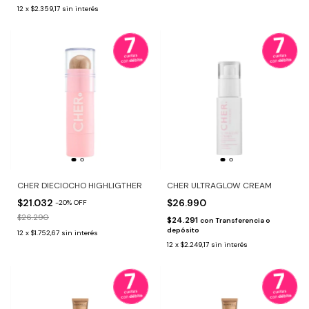
12
x
$2.359,17
sin interés
CHER DIECIOCHO HIGHLIGTHER
CHER ULTRAGLOW CREAM
$21.032
$26.990
-
20
%
OFF
$26.290
$24.291
con
Transferencia o
depósito
12
x
$1.752,67
sin interés
12
x
$2.249,17
sin interés