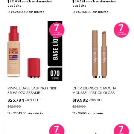
$22.491
$34.191
con
Transferencia o
con
Transferencia o
depósito
depósito
12
x
$2.082,50
sin interés
12
x
$3.165,83
sin interés
RIMMEL BASE LASTING FINISH
CHER DIECIOCHO MOCHA
35 HS 070 SESAME
MOUSSE LIPSTICK GLOSS
$25.794
$19.992
-
40
%
OFF
-
20
%
OFF
$42.990
$24.990
12
x
$2.149,50
sin interés
12
x
$1.666
sin interés