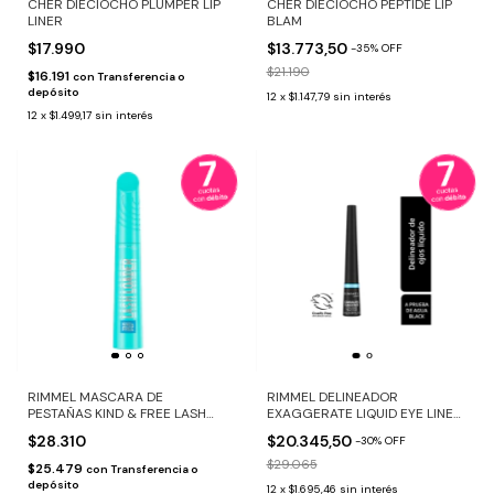
CHER DIECIOCHO PLUMPER LIP
CHER DIECIOCHO PEPTIDE LIP
LINER
BLAM
$17.990
$13.773,50
-
35
%
OFF
$21.190
$16.191
con
Transferencia o
depósito
12
x
$1.147,79
sin interés
12
x
$1.499,17
sin interés
RIMMEL MASCARA DE
RIMMEL DELINEADOR
PESTAÑAS KIND & FREE LASH
EXAGGERATE LIQUID EYE LINER
LOADER 002 BROWN BLACK
WATERPROOF
$28.310
$20.345,50
-
30
%
OFF
$29.065
$25.479
con
Transferencia o
depósito
12
x
$1.695,46
sin interés