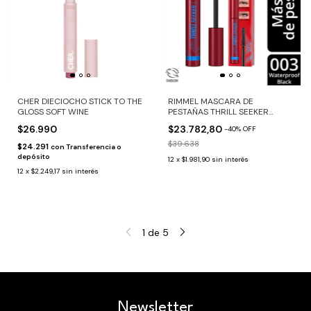
CHER DIECIOCHO STICK TO THE
RIMMEL MASCARA DE
GLOSS SOFT WINE
PESTAÑAS THRILL SEEKER
WATERPROOF 003 BLACK
$26.990
$23.782,80
-
40
%
OFF
$39.638
$24.291
con
Transferencia o
depósito
12
x
$1.981,90
sin interés
12
x
$2.249,17
sin interés
1
de
5
Newsletter