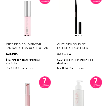
CHER DIECIOCHO BROWN
CHER DIECIOCHO GEL
LAMINATOR FIJADOR DE CEJAS
EYELINER BLACK LINES
$21.990
$22.490
$19.791
$20.241
con
Transferencia o
con
Transferencia o
depósito
depósito
12
x
$1.832,50
sin interés
12
x
$1.874,17
sin interés