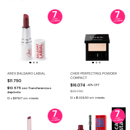
AREX BALSAMO LABIAL
CHER PERFECTING POWDER
COMPACT
$11.750
$16.074
-
40
%
OFF
$10.575
con
Transferencia o
$26.790
depósito
12
x
$1.339,50
sin interés
12
x
$979,17
sin interés