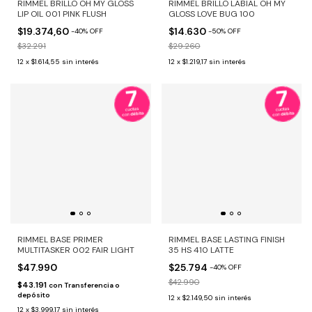
RIMMEL BRILLO OH MY GLOSS
RIMMEL BRILLO LABIAL OH MY
LIP OIL 001 PINK FLUSH
GLOSS LOVE BUG 100
$19.374,60
$14.630
-
40
%
OFF
-
50
%
OFF
$32.291
$29.260
12
x
$1.614,55
sin interés
12
x
$1.219,17
sin interés
RIMMEL BASE PRIMER
RIMMEL BASE LASTING FINISH
MULTITASKER 002 FAIR LIGHT
35 HS 410 LATTE
$47.990
$25.794
-
40
%
OFF
$42.990
$43.191
con
Transferencia o
depósito
12
x
$2.149,50
sin interés
12
x
$3.999,17
sin interés