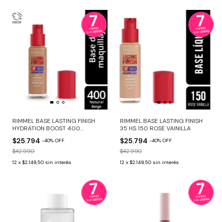
RIMMEL BASE LASTING FINISH
RIMMEL BASE LASTING FINISH
HYDRATION BOOST 400
35 HS 150 ROSE VAINILLA
NATURAL BEIGE
$25.794
$25.794
-
40
%
OFF
-
40
%
OFF
$42.990
$42.990
12
x
$2.149,50
sin interés
12
x
$2.149,50
sin interés