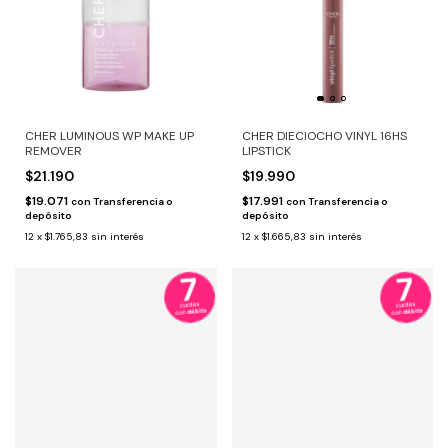
CHER LUMINOUS WP MAKE UP
CHER DIECIOCHO VINYL 16HS
REMOVER
LIPSTICK
$21.190
$19.990
$19.071
$17.991
con
Transferencia o
con
Transferencia o
depósito
depósito
12
x
$1.765,83
sin interés
12
x
$1.665,83
sin interés