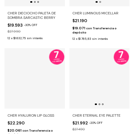
CHER DIECIOCHO PALETA DE
CHER LUMINOUS MICELLAR
SOMBRA SARCASTIC BERRY
$21.190
$19.593
-
30
%
OFF
$19.071
con
Transferencia o
$27.990
depósito
12
x
$1.632,75
sin interés
12
x
$1.765,83
sin interés
CHER HYALURON LIP GLOSS
CHER ETERNAL EYE PALETTE
$22.290
$21.992
-
20
%
OFF
$27.490
$20.061
con
Transferencia o