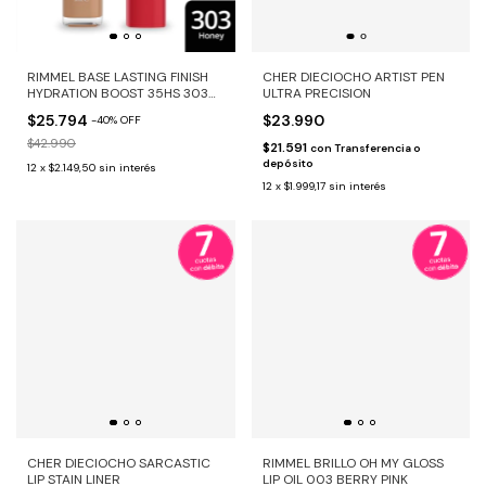
RIMMEL BASE LASTING FINISH
CHER DIECIOCHO ARTIST PEN
HYDRATION BOOST 35HS 303
ULTRA PRECISION
HONEY
$25.794
$23.990
-
40
%
OFF
$42.990
$21.591
con
Transferencia o
depósito
12
x
$2.149,50
sin interés
12
x
$1.999,17
sin interés
CHER DIECIOCHO SARCASTIC
RIMMEL BRILLO OH MY GLOSS
LIP STAIN LINER
LIP OIL 003 BERRY PINK