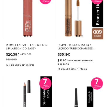
RIMMEL LABIAL THRILL SEEKER
RIMMEL LONDON RUBOR
LIP LATEX - 100 SASSY
LIQUIDO TURBOCHARGED
GLOW 009 BOUGIE
$20.394
$35.190
-
40
%
OFF
$33.990
$31.671
con
Transferencia o
depósito
12
x
$1.699,50
sin interés
12
x
$2.932,50
sin interés