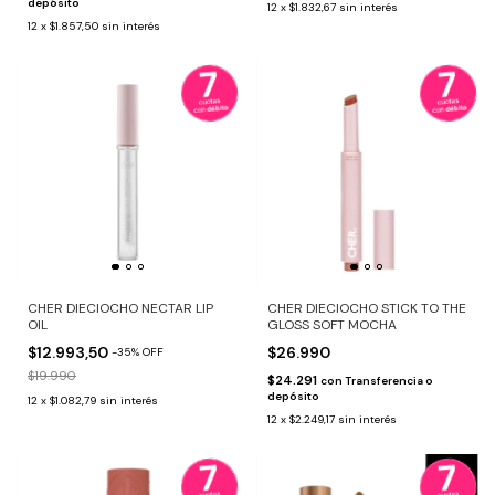
depósito
12
x
$1.832,67
sin interés
12
x
$1.857,50
sin interés
CHER DIECIOCHO NECTAR LIP
CHER DIECIOCHO STICK TO THE
OIL
GLOSS SOFT MOCHA
$12.993,50
$26.990
-
35
%
OFF
$19.990
$24.291
con
Transferencia o
depósito
12
x
$1.082,79
sin interés
12
x
$2.249,17
sin interés