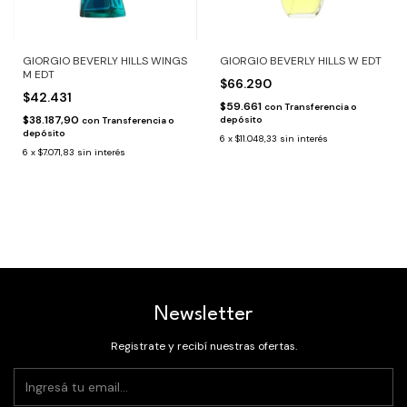
GIORGIO BEVERLY HILLS WINGS
GIORGIO BEVERLY HILLS W EDT
M EDT
$66.290
$42.431
$59.661
con
Transferencia o
$38.187,90
depósito
con
Transferencia o
depósito
6
x
$11.048,33
sin interés
6
x
$7.071,83
sin interés
Newsletter
Registrate y recibí nuestras ofertas.