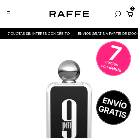
0
7 CUOTAS SIN INTERÉS CON DÉBITO
ENVÍOS GRATIS A PARTIR DE $100.