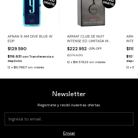
AFNAN 9 AM DIVE BLUE W
ARMAF CLUB DE NUIT
ARMAF
EDP
INTENSE ED. LIMITADA M
INTEN
PARFUM
$129.590
$222.952
$119.
-
20
%
OFF
$278.690
$116.631
$107.
con
Transferencia o
depósito
depósi
12
x
$18.579,33
sin interés
12
x
$10.799,17
sin interés
12
x
$9.9
Newsletter
Registrate y recibí nuestras ofertas.