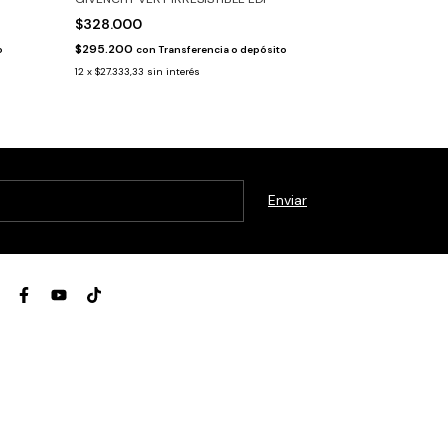
$328.000
$357.000
$295.200
$321.300
o
con
Transferencia o depósito
con
Tr
12
x
$27.333,33
sin interés
12
x
$29.750
sin in