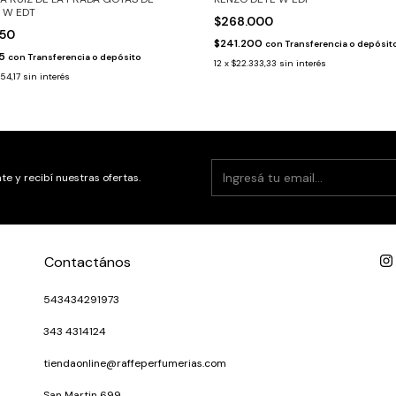
 W EDT
$268.000
650
$241.200
con
Transferencia o depósit
85
con
Transferencia o depósito
12
x
$22.333,33
sin interés
54,17
sin interés
te y recibí nuestras ofertas.
Contactános
543434291973
343 4314124
tiendaonline@raffeperfumerias.com
San Martin 699