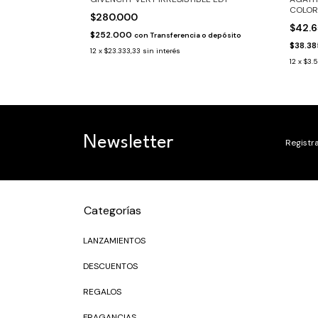
COLOR
$280.000
$42.
$252.000
 o depósito
con
Transferencia o depósito
$38.3
12
x
$23.333,33
sin interés
12
x
$3.5
Newsletter
Registra
Categorías
LANZAMIENTOS
DESCUENTOS
REGALOS
FRAGANCIAS