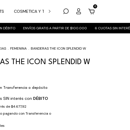
0
TS
COSMETICA Y TRATAMIENTO
MARCAS
SUCURSALES
BITO
ENVÍOS GRATIS A PARTIR DE $100.000
6 CUOTAS SIN INTERÉS C
IAS
.
FEMENINA
.
BANDERAS THE ICON SPLENDID W
AS THE ICON SPLENDID W
n
Transferencia o depósito
s SIN interés con
DÉBITO
erés de
$4.677,92
to
pagando con Transferencia o
les