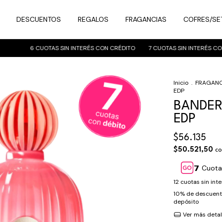
DESCUENTOS
REGALOS
FRAGANCIAS
COFRES/SE
6 CUOTAS SIN INTERÉS CON CRÉDITO
7 CUOTAS SIN INTERÉS CON DÉ
Inicio
.
FRAGANC
EDP
BANDER
EDP
$56.135
$50.521,50
co
Cuota
12
cuotas sin int
10% de descuen
depósito
Ver más detal