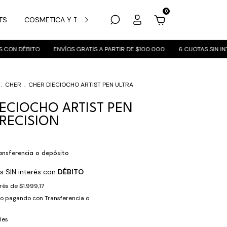
0
TS
COSMETICA Y TRATAMIENTO
MARCAS
SUCURSALES
ON DÉBITO
ENVÍOS GRATIS A PARTIR DE $100.000
6 CUOTAS SIN INTER
.
CHER
.
CHER DIECIOCHO ARTIST PEN ULTRA
IECIOCHO ARTIST PEN
PRECISION
ansferencia o depósito
s SIN interés con
DÉBITO
erés de
$1.999,17
to
pagando con Transferencia o
les