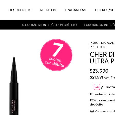
DESCUENTOS
REGALOS
FRAGANCIAS
COFRES/SE
6 CUOTAS SIN INTERÉS CON CRÉDITO
7 CUOTAS SIN INTERÉS C
Inicio
.
MARCAS
PRECISION
CHER D
ULTRA 
$23.990
$21.591
con
Tr
Cuota
12
cuotas sin int
10% de descuen
depósito
Ver más detal