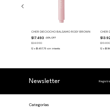
ON SERUM
CHER DIECIOCHO BALSAMO ROSY BROWN
CHER 
$17.493
$13.9
-
30
%
OFF
$24.990
$19.89
 depósito
12
x
$1.457,75
sin interés
12
x
$1.1
Newsletter
Registra
Categorías