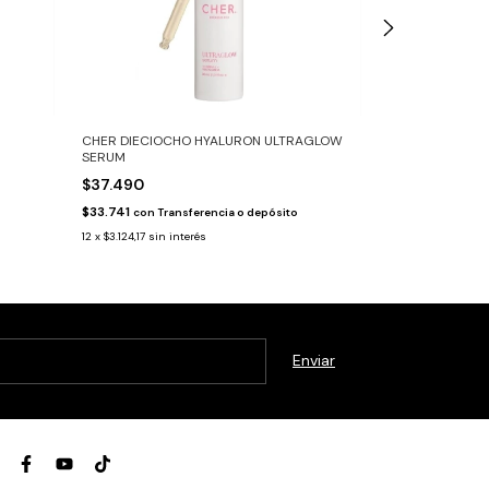
CHER DIECIOCHO HYALURON ULTRAGLOW
CHER DIECIOC
SERUM
$16.290
$37.490
$14.661
con
Tran
$33.741
con
Transferencia o depósito
12
x
$1.357,50
sin i
12
x
$3.124,17
sin interés