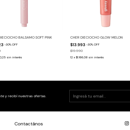
DIECIOCHO BALSAMO SOFT PINK
CHER DIECIOCHO GLOW MELON
23
$13.993
-
30
%
OFF
-
30
%
OFF
0
$19.990
60,25
sin interés
12
x
$1.166,08
sin interés
te y recibí nuestras ofertas.
Contactános