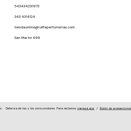
543434291973
343 4314124
tiendaonline@raffeperfumerias.com
San Martin 699
s.
Defensa de las y los consumidores. Para reclamos
ingresá acá.
/
Botón de arrepentimie