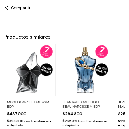
Compartir
Productos similares
MUGLER ANGEL FANTASM
JEAN PAUL GAULTIER LE
JEAN 
EDP
BEAU NARCISSE M EDP
MALE 
$437.000
$294.800
$250
$393.300
$265.320
$225
con
Transferencia
con
Transferencia
o depósito
o depósito
o depó