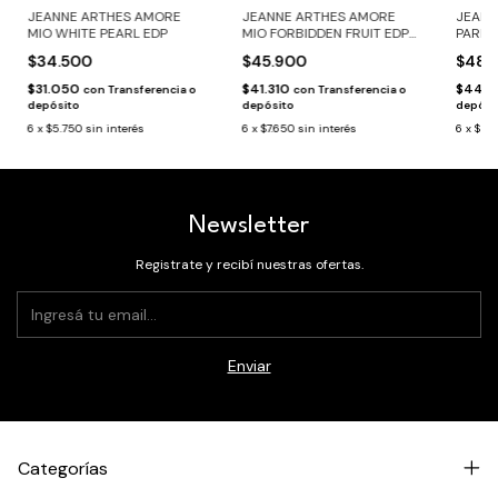
JEANNE ARTHES AMORE
JEANNE ARTHES AMORE
JEANN
MIO WHITE PEARL EDP
MIO FORBIDDEN FRUIT EDP
PARIS
X 100 ML
MONTM
$34.500
$45.900
$48.
$31.050
$41.310
$44.0
con
Transferencia o
con
Transferencia o
depósito
depósito
depósi
6
x
$5.750
sin interés
6
x
$7.650
sin interés
6
x
$8.1
Newsletter
Registrate y recibí nuestras ofertas.
Categorías