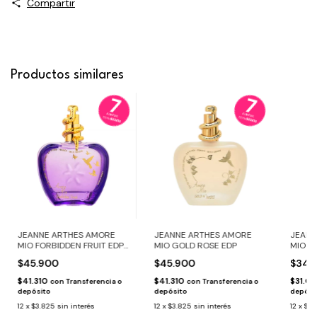
Compartir
Productos similares
JEANNE ARTHES AMORE
JEANNE ARTHES AMORE
JEANN
MIO FORBIDDEN FRUIT EDP
MIO GOLD ROSE EDP
MIO W
X 100 ML
$45.900
$45.900
$34.
$41.310
$41.310
$31.0
con
Transferencia o
con
Transferencia o
depósito
depósito
depósi
12
x
$3.825
sin interés
12
x
$3.825
sin interés
12
x
$2.