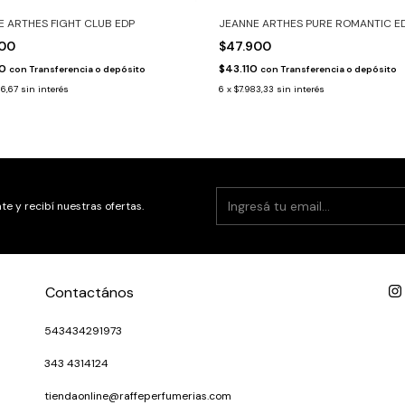
E ARTHES FIGHT CLUB EDP
JEANNE ARTHES PURE ROMANTIC E
900
$47.900
10
$43.110
con
Transferencia o depósito
con
Transferencia o depósito
16,67
sin interés
6
x
$7.983,33
sin interés
te y recibí nuestras ofertas.
Contactános
543434291973
343 4314124
tiendaonline@raffeperfumerias.com