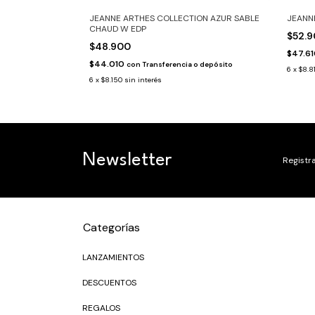
ILLE EDP
JEANNE ARTHES COLLECTION AZUR SABLE
JEANN
CHAUD W EDP
$52.
$48.900
$47.6
 depósito
$44.010
con
Transferencia o depósito
6
x
$8.8
6
x
$8.150
sin interés
Newsletter
Registra
Categorías
LANZAMIENTOS
DESCUENTOS
REGALOS