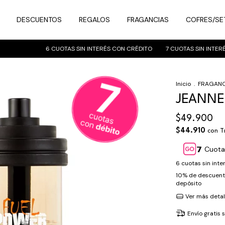
DESCUENTOS
REGALOS
FRAGANCIAS
COFRES/SE
6 CUOTAS SIN INTERÉS CON CRÉDITO
7 CUOTAS SIN INTERÉS 
Inicio
.
FRAGANC
JEANNE
$49.900
$44.910
con
T
Cuota
6
cuotas sin int
10% de descuen
depósito
Ver más detal
Envío gratis