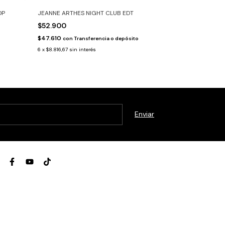
DP
JEANNE ARTHES NIGHT CLUB EDT
JEANNE ARTHES
CITRON EDP
$52.900
$48.900
$47.610
con
Transferencia o depósito
$44.010
con
Tra
6
x
$8.816,67
sin interés
6
x
$8.150
sin inte