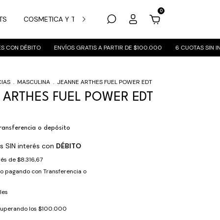
0
TS
COSMETICA Y TRATAMIENTO
MARCAS
SUCURSALES
CON DÉBITO
ENVÍOS GRATIS A PARTIR DE $100.000
6 CUOTAS SIN INTE
IAS
.
MASCULINA
.
JEANNE ARTHES FUEL POWER EDT
 ARTHES FUEL POWER EDT
ransferencia o depósito
s SIN interés con
DÉBITO
erés de
$8.316,67
to
pagando con Transferencia o
les
superando los
$100.000