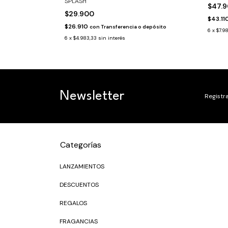
SPLASH
$47.
$29.900
$43.11
$26.910
 depósito
con
Transferencia o depósito
6
x
$7.9
6
x
$4.983,33
sin interés
Newsletter
Registra
Categorías
LANZAMIENTOS
DESCUENTOS
REGALOS
FRAGANCIAS