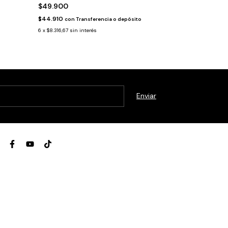
$49.900
$52.900
$44.910
$47.610
con
Transferencia o depósito
con
Tra
6
x
$8.316,67
sin interés
6
x
$8.816,67
sin in