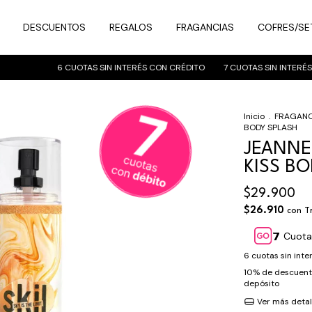
DESCUENTOS
REGALOS
FRAGANCIAS
COFRES/SE
6 CUOTAS SIN INTERÉS CON CRÉDITO
7 CUOTAS SIN INTERÉS C
Inicio
.
FRAGANC
BODY SPLASH
JEANNE
KISS B
$29.900
$26.910
con
T
Cuota
6
cuotas sin int
10% de descuen
depósito
Ver más detal