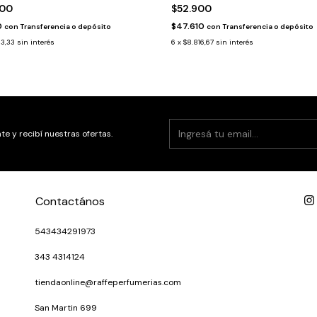
900
$52.900
0
$47.610
con
Transferencia o depósito
con
Transferencia o depósito
83,33
sin interés
6
x
$8.816,67
sin interés
te y recibí nuestras ofertas.
Contactános
543434291973
343 4314124
tiendaonline@raffeperfumerias.com
San Martin 699