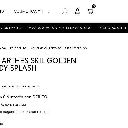
0
TS
COSMETICA Y TRATAMIENTO
MARCAS
SUCURSALES
ON DÉBITO
ENVÍOS GRATIS A PARTIR DE $100.000
6 CUOTAS SIN INTER
IAS
.
FEMENINA
.
JEANNE ARTHES SKIL GOLDEN KISS
 ARTHES SKIL GOLDEN
ODY SPLASH
ransferencia o depósito
s SIN interés con
DÉBITO
erés de
$4.983,33
to
pagando con Transferencia o
les