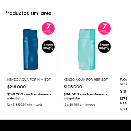
Productos similares
FLOWE
KENZO AQUA FOR HIM EDT
KENZO AQUA FOR HER EDT
RECOL
$218.000
$105.000
$198
$196.200
$94.500
con
Transferencia
con
Transferencia
$178.
o depósito
o depósito
o depó
12
x
$18.166,67
sin interés
12
x
$8.750
sin interés
12
x
$16.