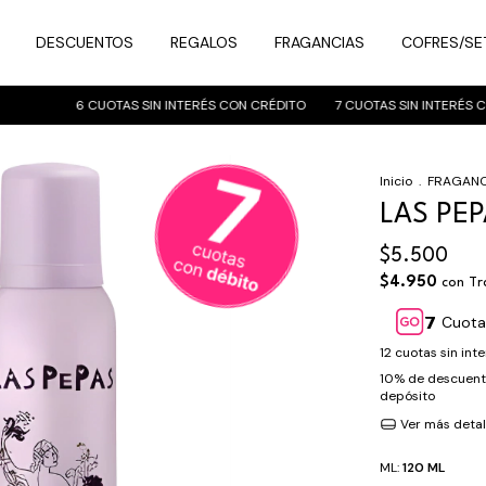
DESCUENTOS
REGALOS
FRAGANCIAS
COFRES/SE
6 CUOTAS SIN INTERÉS CON CRÉDITO
7 CUOTAS SIN INTERÉS CON
Inicio
.
FRAGANC
LAS PEP
$5.500
$4.950
con
Tr
Cuota
12
cuotas sin int
10% de descuen
depósito
Ver más detal
ML:
120 ML