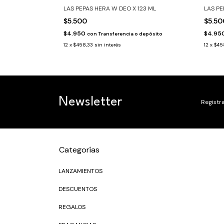
LAS PEPAS HERA W DEO X 123 ML
LAS PE
$5.500
$5.5
$4.950
$4.95
con
Transferencia o depósito
12
x
$458,33
sin interés
12
x
$45
Newsletter
Registra
Categorías
LANZAMIENTOS
DESCUENTOS
REGALOS