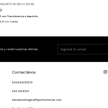
PAS MITO W DEO X 123 ML
00
0
con
Transferencia o depósito
8,33
sin interés
te y recibí nuestras ofertas.
Contactános
543434291973
343 4314124
tiendaonline@raffeperfumerias.com