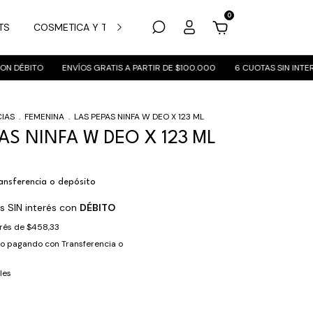
0
TS
COSMETICA Y TRATAMIENTO
MARCAS
SUCURSALES
 DÉBITO
ENVÍOS GRATIS A PARTIR DE $100.000
6 CUOTAS SIN INTERÉS
IAS
.
FEMENINA
.
LAS PEPAS NINFA W DEO X 123 ML
AS NINFA W DEO X 123 ML
ansferencia o depósito
s SIN interés con
DÉBITO
erés de
$458,33
to
pagando con Transferencia o
les