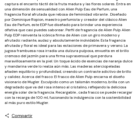
captura el encanto táctil de la fruta madura y las flores solares. Entra en
una dimensión de sensualidad con Alien Pulp Eau de Parfum, una
fragancia floral afrutada que rebosa de feminidad vibrante . Diseñado
por Dominique Ropion, maestro perfumista y creador del clásico Alien
Eau de Parfum, este EDP fue diseñado para brindar una experiencia
olfativa que casi puedes saborear. Perfil de fragancia de Alien Pulp Alien
Pulp EDP reinventa la icónica firma de Alien con un giro moderno y
afrutado: radiante, audaz y absolutamente inolvidable. Esta fragancia
afrutada y floral es ideal para las estaciones de primavera y verano. La
jugosa frambuesa rosa irradia una dulzura pulposa, envuelta en el brillo
cremoso del jazmín para una firma suprasensual que perdura
maravillosamente en la piel. Un toque ácido de esencias de naranja dulce
y mandarina verde lo realza aún más. Las maderas aterciopeladas
añaden equilibrio y profundidad, creando un contraste adictivo de brillo
y calidez. Acerca del frasco: El frasco de Alien Pulp encarna el diseño
visionario de Mugler. Esculpido como un talismán moderno, brilla con un
degradado que va del rosa intenso al cristalino, reflejando la deliciosa
energía solar de la fragancia. Recargable , cada frasco se puede recargar
con la recarga de 100 ml, fusionando la indulgencia con la sostenibilidad
al más puro estilo Mugler.
Compartir