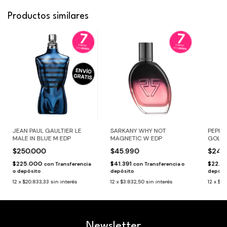
Productos similares
JEAN PAUL GAULTIER LE
SARKANY WHY NOT
PEPE 
MALE IN BLUE M EDP
MAGNETIC W EDP
GOLDE
ml
$250.000
$45.990
$24.
$225.000
$41.391
$22.4
con
Transferencia
con
Transferencia o
o depósito
depósito
depósi
12
x
$20.833,33
sin interés
12
x
$3.832,50
sin interés
12
x
$2.
Newsletter