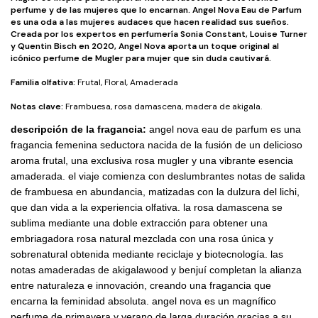
perfume y de las mujeres que lo encarnan. Angel Nova Eau de Parfum
es una oda a las mujeres audaces que hacen realidad sus sueños.
Creada por los expertos en perfumería Sonia Constant, Louise Turner
y Quentin Bisch en 2020, Angel Nova aporta un toque original al
icónico perfume de Mugler
para mujer que sin duda cautivará.
Familia olfativa:
Frutal, Floral, Amaderada
Notas clave:
Frambuesa, rosa damascena, madera de akigala.
descripción de la fragancia:
angel nova eau de parfum es una
fragancia femenina
seductora nacida de la fusión de un delicioso
aroma frutal, una exclusiva rosa mugler y una vibrante esencia
amaderada. el viaje comienza con deslumbrantes notas de salida
de frambuesa en abundancia, matizadas con la dulzura del lichi,
que dan vida a la experiencia olfativa. la rosa damascena se
sublima mediante una doble extracción para obtener una
embriagadora rosa natural mezclada con una rosa única y
sobrenatural obtenida mediante reciclaje y biotecnología. las
notas amaderadas de akigalawood y
benjuí
completan la alianza
entre naturaleza e innovación, creando una fragancia que
encarna la feminidad absoluta. angel nova es un magnífico
perfume de primavera y verano de larga duración gracias a su