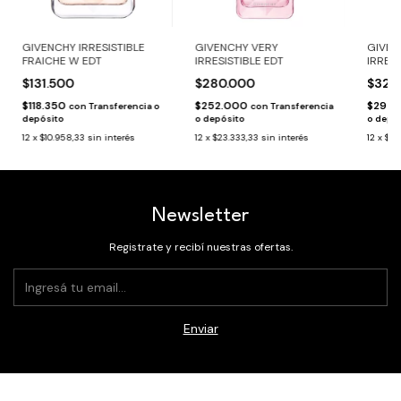
GIVENCHY IRRESISTIBLE
GIVENCHY VERY
GIVEN
FRAICHE W EDT
IRRESISTIBLE EDT
IRRESI
$131.500
$280.000
$328
$118.350
$252.000
$295.
con
Transferencia o
con
Transferencia
depósito
o depósito
o depó
12
x
$10.958,33
sin interés
12
x
$23.333,33
sin interés
12
x
$27
Newsletter
Registrate y recibí nuestras ofertas.