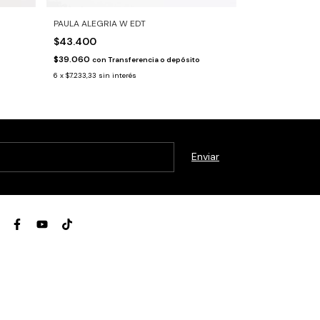
PAULA ALEGRIA W EDT
PAULA W EDT
$43.400
$43.400
$39.060
$39.060
con
Transferencia o depósito
con
Tr
6
x
$7.233,33
sin interés
6
x
$7.233,33
sin in