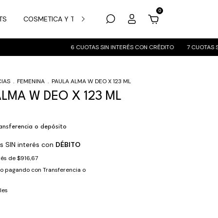
0
TS
COSMETICA Y TRATAMIENTO
MARCAS
SUCURSALES
6 CUOTAS SIN INTERÉS CON CRÉDITO
7 CUOTAS SIN 
IAS
.
FEMENINA
.
PAULA ALMA W DEO X 123 ML
LMA W DEO X 123 ML
ansferencia o depósito
s SIN interés con
DÉBITO
erés de
$916,67
to
pagando con Transferencia o
les