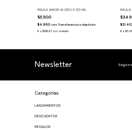
PAULA AMOR W DEO X 123 ML
PAULA
$5.500
$34.
$4.950
$31.41
 depósito
con
Transferencia o depósito
6
x
$916,67
sin interés
6
x
$5.8
Newsletter
Registra
Categorías
LANZAMIENTOS
DESCUENTOS
REGALOS