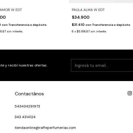
 AMOR W EDT
PAULA ALMA W EDT
900
$34.900
0
$31.410
con
Transferencia o depósito
con
Transferencia o depósito
16,67
sin interés
6
x
$5.816,67
sin interés
te y recibí nuestras ofertas.
Contactános
543434291973
343 4314124
tiendaonline@raffeperfumerias.com