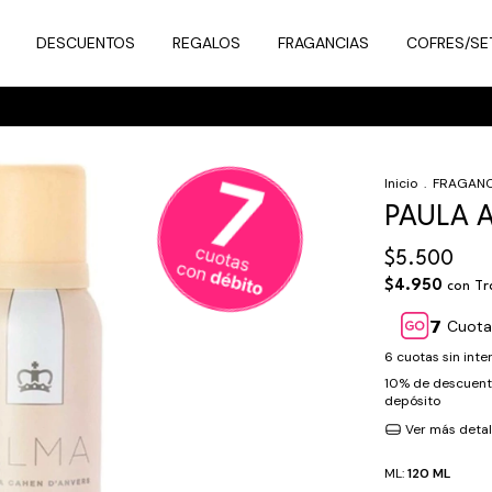
DESCUENTOS
REGALOS
FRAGANCIAS
COFRES/SE
Inicio
.
FRAGANC
PAULA A
$5.500
$4.950
con
Tr
Cuota
6
cuotas sin int
10% de descuen
depósito
Ver más detal
ML:
120 ML