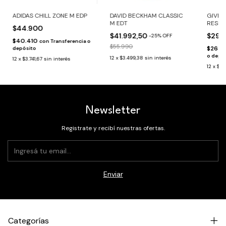
ADIDAS CHILL ZONE M EDP
DAVID BECKHAM CLASSIC
GIVEN
M EDT
RESER
$44.900
$41.992,50
$297
-
25
%
OFF
$40.410
con
Transferencia o
$55.990
$267.
depósito
o depó
12
x
$3.499,38
sin interés
12
x
$3.741,67
sin interés
12
x
$24
Newsletter
Registrate y recibí nuestras ofertas.
Categorías